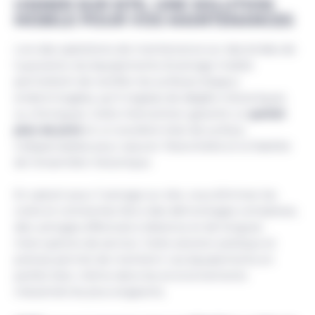
USINER SUR SITE, UNE SOLUTION
MOBILE POUR VOS MAINTENANCES
Lors des opérations de maintenance sur des brides de
tuyauterie, les équipements d’usinage mobile
permettent de rectifier les surfaces d’appui
endommagées, qu’il s’agisse de dégâts mécaniques
ou chimiques. Cette intervention garantit un
parfait
plan de joint
et un excellent état de surface,
indispensables pour assurer l’étanchéité et la fiabilité
de l’ensemble mécanique.
En optant pour l’usinage sur site, vous éliminez les
coûts et contraintes liés à des démontages complexes,
des usinages effectués à distance et de longues
interruptions de service. Cette solution pratique et
précise permet de maintenir vos équipements en
parfait état, même dans les environnements
industriels les plus exigeants.