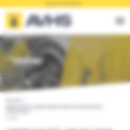
Panneau de gestion des cookies
02 72 34 99 70
Usiner
Accueil
Applications hydrauliques dans les domaines
industriels
Usiner