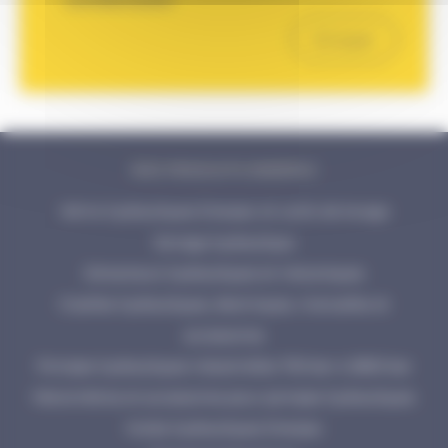
NOS PRODUITS ENERPAC
Vérins hydrauliques Enerpac et outils de levage
Serrage hydraulique
Extracteurs hydrauliques et mécaniques
Cisailles hydrauliques, électriques, manuelles et
accessoires
Pompes hydrauliques industrielles 700 bar à 2800 bar
Manomètres et accessoires pour pompes hydrauliques
Huiles hydrauliques Enerpac