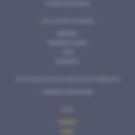
Presses hydrauliques
NOS AUTRES MARQUES
ENERPAC
INGERSOLL RAND
CEJN
MOMENTO
SOLUTIONS HYDRAULIQUES HAUTE PRESSION
Catalogue à télécharger
AVHS
Acheter
Louer