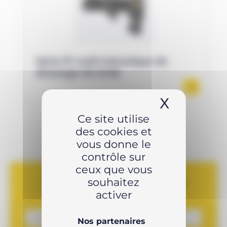
Série FF outil mécanique de
dressage de bride
X
Masquer 
Ce site utilise
des cookies et
vous donne le
contrôle sur
ceux que vous
souhaitez
Vous avez
un projet ?
activer
Nos partenaires