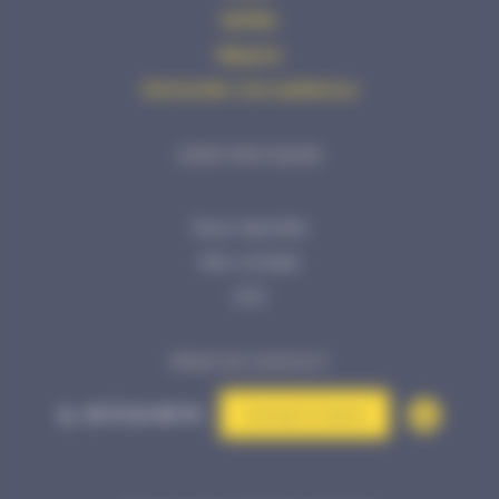
Vérifier
Réparer
Demander une assistance
LIENS PRATIQUES
Nous rejoindre
Mon compte
CGV
PRISE DE CONTACT
02 72 34 99 70
Contact & devis