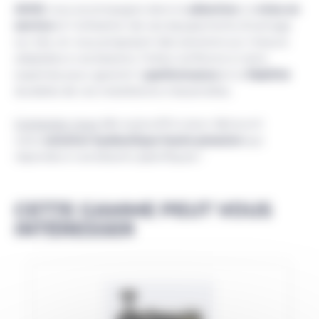
AVHS
vous accompagne dans la
sélection
, la
mise en
service
et l’utilisation de ces équipements d’usinage
sur site, en vous proposant des solutions sur mesure
adaptées à vos besoins. Faites confiance à notre
expertise pour garantir la
performance
et la
fiabilité
durables de vos installations industrielles.
Contactez-nous
dès aujourd’hui pour découvrir
votre
solution hydraulique haute pression
qui
répondra à vos besoins spécifiques !
CETTE GAMME PEUT VOUS
INTÉRESSER