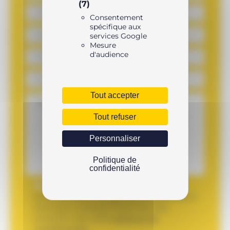
(7)
Consentement
spécifique aux
services Google
Mesure
d'audience
Tout accepter
Tout refuser
Personnaliser
Politique de
confidentialité
Les informations recueillies sur ce
formulaire sont enregistrées et destinées à
AVHS pour nous permettre de vous
contacter. Voir notre
politique de
confidentialité
.