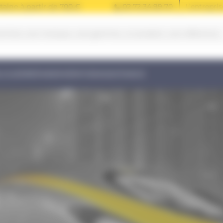
taine à partir de 700 €
02 72 34 99 70
L’entrepris
LOUER
RÉPARER
VÉRIFIER
ASSISTANCE