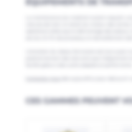
ÉQUIPEMENTS DE TRANS
La maintenance du matériel roulant requiert une
voitures de train, le retrait du moteur des rames
opérations telles que le démontage des essieux, 
service. En fin de processus, le réenraillement do
L’entretien du réseau ferroviaire est tout aussi cr
positionnement des rails ainsi que l’alignement 
facilité grâce à des outils adaptés et performants
Contactez-nous
dès aujourd’hui pour découvrir v
CES GAMMES PEUVENT VO