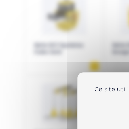
Série SCJ Système
Série
Cube Jack
levag
Ce site uti