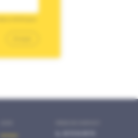
inées à AVHS pour
AVHS
PRISE DE CONTACT
02 72 34 99 70
Acheter