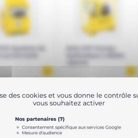
 EVO Système de
Série SFP Pompe
e synchronisé
hydraulique à débits
séparés
lise des cookies et vous donne le contrôle 
vous souhaitez activer
Nos partenaires
(7)
Consentement spécifique aux services Google
Mesure d'audience