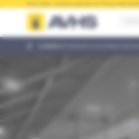
Panneau de gestion des cookies
Exclu Web : Livraison gratuite en France Métropoli
E-SHOP
MÉTIERS
APPLICATIONS
ACHETER