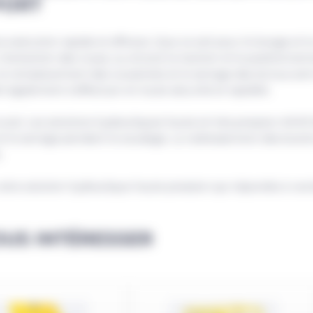
PORT
 exécution rapide et efficace. Que ce soit pour le levage et
, l’extraction des roues, ou encore la traction et le position
le remplacement des coussinets et le serrage des écrous sont 
it également s’effectuer en toute sécurité et rapidité.
ucial. Les solutions hydrauliques haute et très pression AVHS fac
et le serrage pendant le soudage. Le redressement des butoi
.
otre solution hydraulique haute pression qui répondra à vos 
US INTÉRESSER