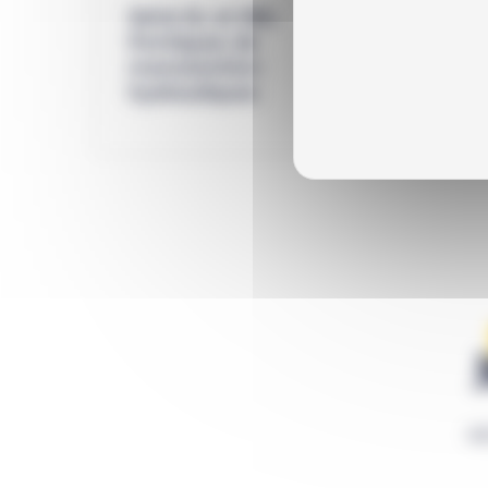
Série SL et SBL
Série 
Portiques de
tonna
manutention
sécuri
hydrauliques
N