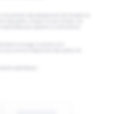
 la manutention des équipements de transport et
nement des paliers, chaque minute compte. Les
essentielles pour garantir la continuité du
ilitent le levage, la traction et le
rs, tout comme l’alignement des cadres, est
besoins spécifiques !