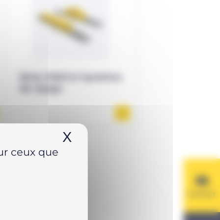
Série HSK/LH Système
de ripage
X
Masquer le bandeau de
sur ceux que
Contact