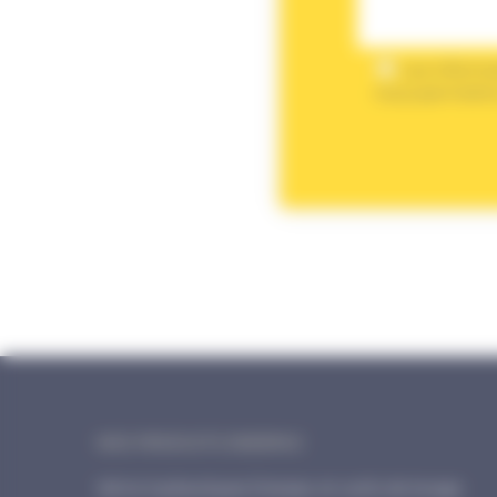
Les informa
nous permettre
NOS PRODUITS ENERPAC
Vérins hydrauliques Enerpac et outils de levage