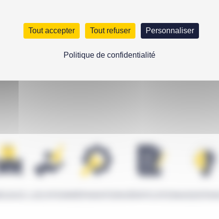
HCL - vérin fort
ge à écrou de
té simple effet
Tout accepter
Tout refuser
Personnaliser
Politique de confidentialité
ÉGOCE
LOCATION
RÉPARATION
VÉRIFICATION
ASSISTA