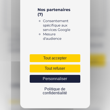
Nos partenaires
(7)
Consentement
spécifique aux
services Google
Mesure
Les informations recueillies sur ce formulaire sont
d'audience
enregistrées et destinées à AVHS pour nous
permettre de vous contacter. Voir notre
politique de
confidentialité
.
Tout accepter
Tout refuser
Personnaliser
Infos pratiques
Politique de
confidentialité
SIEGE SOCIAL