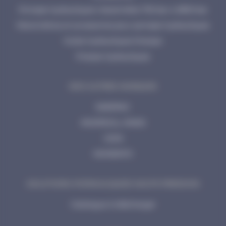
Pompes hydrauliques industrielles 700 bar à 2800 bar
Manomètres et accessoires pour pompes hydrauliques
Huiles hydrauliques Enerpac
Presses hydrauliques
NOS AUTRES MARQUES
ENERPAC
INGERSOLL RAND
CEJN
MOMENTO
SOLUTIONS HYDRAULIQUES HAUTE PRESSION
Catalogue à télécharger