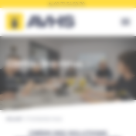
Panneau de gestion des cookies
02 72 34 99 70
Contactez-nous
Entrez en contact nous aide bien souvent à mieux
comprendre vos besoins.
Accueil
Contactez-nous
CRÉER DES SOLUTIONS