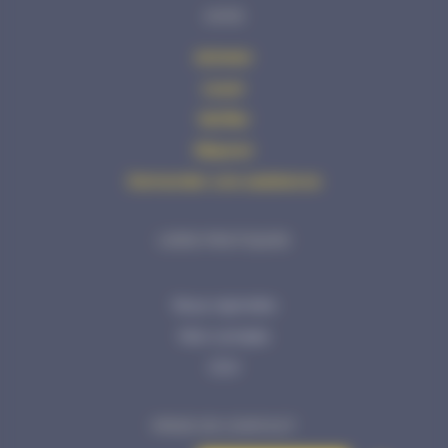
AVHS
Acheter
Louer
Vérifier
Réparer
Demander une assistance
LIENS PRATIQUES
Nous rejoindre
Mon compte
CGV
PRISE DE CONTACT