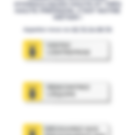
HYDRAULIQUES HAUTE ET TRÈS
HAUTE PRESSION, C’EST NOTRE
MÉTIER !
Appelez-nous au
02 72 34 99 70