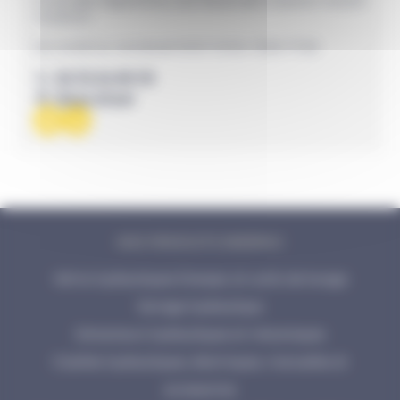
11 rue des Vignerons, Les Hauts de Coueron 44220
Coueron
Du lundi au vendredi 8:00-12:00, 13:30-17:30
02 72 34 99 70
Nous situer
NOS PRODUITS ENERPAC
Vérins hydrauliques Enerpac et outils de levage
Serrage hydraulique
Extracteurs hydrauliques et mécaniques
Cisailles hydrauliques, électriques, manuelles et
accessoires