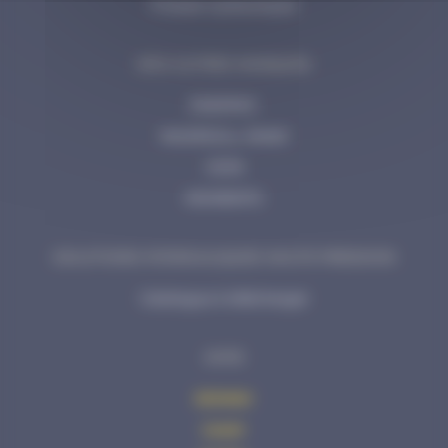
Presses hydrauliques
NOS AUTRES MARQUES
ENERPAC
INGERSOLL RAND
CEJN
MOMENTO
SOLUTIONS HYDRAULIQUES HAUTE PRESSION
Catalogue à télécharger
AVHS
Acheter
Louer