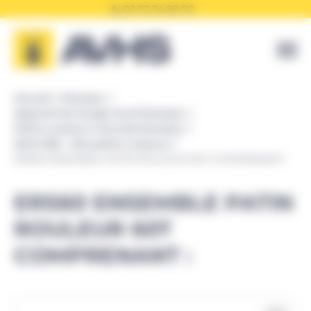
Panneau de gestion des cookies
02 72 34 99 70
Accueil
Enerpac
Appareil de levage lourd Enerpac
Patins rouleurs manuels Enerpac
Série ERS - kits patins rouleurs
ERS60 ENSEMBLE PATIN ROULEUR 60T COMPRENANT :
ERS60 ENSEMBLE PATIN
ROULEUR 60T
COMPRENANT :