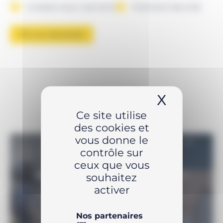
Livraison sous 1 semaine
Paiement sécurisé
Prix sur demande
X
Masquer 
Ce site utilise
des cookies et
vous donne le
contrôle sur
ceux que vous
UNE QUESTION SUR LE PRODUIT ?
souhaitez
activer
N’hésitez pas à nous contacter
Nos partenaires