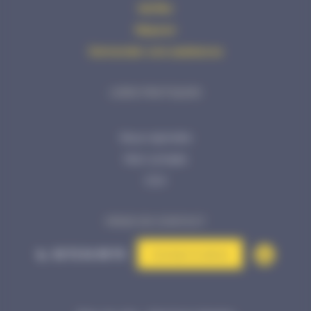
Vérifier
Réparer
Demander une assistance
LIENS PRATIQUES
Nous rejoindre
Mon compte
CGV
PRISE DE CONTACT
02 72 34 99 70
Contact & devis