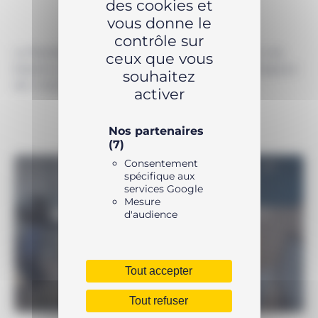
des cookies et
vous donne le
contrôle sur
Le flexible simple 1500bar HT1510 est idéal pour vos
ceux que vous
besoins à très haute pression. Il dispose d’un longueur
souhaitez
de 1 mètre.
activer
Nos partenaires
(7)
Consentement
spécifique aux
services Google
Mesure
UNE QUESTION SUR LE PRODUIT ?
d'audience
N’hésitez pas à nous contacter
Tout accepter
Tout refuser