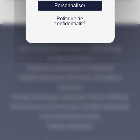
Personnaliser
Politique de
confidentialité
NOS PRODUITS ENERPAC
Vérins hydrauliques Enerpac et outils de levage
Serrage hydraulique
Extracteurs hydrauliques et mécaniques
Cisailles hydrauliques, électriques, manuelles et
accessoires
Pompes hydrauliques industrielles 700 bar à 2800 bar
Manomètres et accessoires pour pompes hydrauliques
Huiles hydrauliques Enerpac
Presses hydrauliques