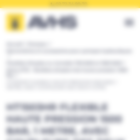
Panneau de gestion des cookies
02 72 34 99 70
Accueil
Enerpac
Manomètres et accessoires pour pompes hydrauliques
Flexibles Simples ou Jumelés 700 BAR et 1500 BAR
Série HT15 - flexibles simples très haute pression 1500
Bar
HT1503HR FLEXIBLE HAUTE PRESSION 1500 BAR, 1
METRE, AVEC COUPLEURS DES DEUX COTES
HT1503HR FLEXIBLE
HAUTE PRESSION 1500
BAR, 1 METRE, AVEC