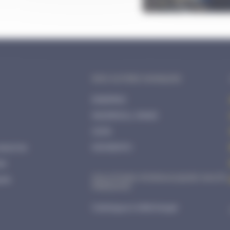
NOS AUTRES MARQUES
ENERPAC
INGERSOLL RAND
CEJN
essoires
MOMENTO
ar
SOLUTIONS HYDRAULIQUES HAUTE
ues
PRESSION
Catalogue à télécharger