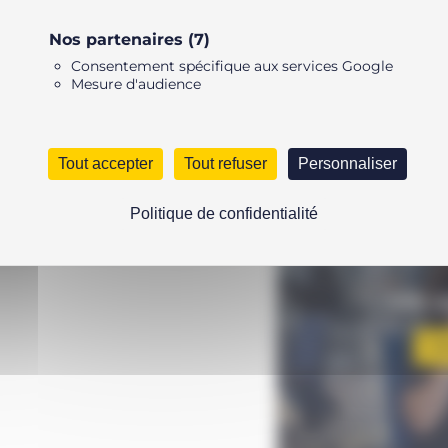
415,14 €.
401,99 €.
Nos partenaires
(7)
AJOUTER 
-
+
Consentement spécifique aux services Google
Mesure d'audience
Tout accepter
Tout refuser
Personnaliser
Politique de confidentialité
es Enerpac sont simples à raccorder.
s différents outils d’un système
UNE Q
N’