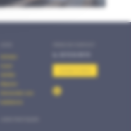
AVHS
PRISE DE CONTACT
02 72 34 99 70
Acheter
Louer
Contact & devis
Vérifier
Réparer
Demander une
assistance
LIENS PRATIQUES