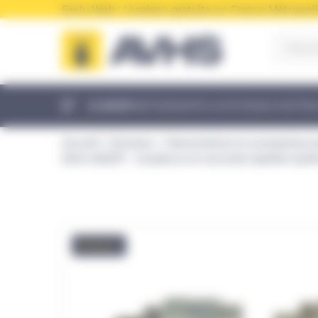
Panneau de gestion des cookies
Exclu Web : Livraison gratuite en France Métropoli
E-SHOP
MÉTIERS
APPLICATIONS
ACHETER
Accueil
Enerpac
Manomètres et accessoires 
Série A|C|F|T - coupleurs et raccords rapides hyd
Promo !