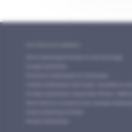
NOS PRODUITS ENERPAC
Vérins hydrauliques Enerpac et outils de levage
Serrage hydraulique
Extracteurs hydrauliques et mécaniques
Cisailles hydrauliques, électriques, manuelles et acc
Pompes hydrauliques industrielles 700 bar à 2800 b
Manomètres et accessoires pour pompes hydrauliq
Huiles hydrauliques Enerpac
Presses hydrauliques