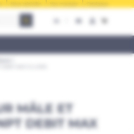
e
Nous rejoindre
Nos marques
Catalogue
iques
DEBIT MAX 11,4 L/MIN
UR MÂLE ET
 NPT DEBIT MAX