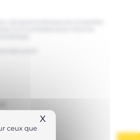
 pour clés dynamométriques sont compatibles
es S et W, les flexibles séries THQ et les
amométriques.
et mâle suivant :
4
€
X
Masquer le bandeau de
sur ceux que
 sécurisé