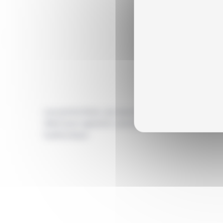
Les points forts. Les raccords rapides hydrauliqu
Idéal pour garantir une bonne connexion entre le
hydraulique.