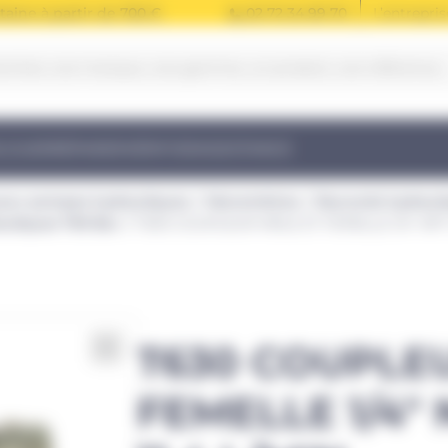
taine à partir de 700 €
02 72 34 99 70
L’entrepris
LOUER
RÉPARER
VÉRIFIER
ASSISTANCE
pour pompes hydrauliques
Manomètres
Raccords hydraul
rauliques 700 Bar
T630 COUPLEUR MÂLE ET FEMELLE 1/4″ NPT 
T630 COUPLE
FEMELLE 1/4″