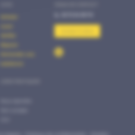
AVHS
PRISE DE CONTACT
02 72 34 99 70
Acheter
Louer
Contact & devis
Vérifier
Réparer
Demander une
assistance
LIENS PRATIQUES
Nous rejoindre
Mon compte
CGV
s légales
Politique de confidentialité
©Kalélia