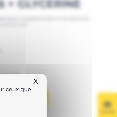
6 + GLYCERINE
aulique à la glycérine Série G sont étalonnés
 psi et en bar.
€
 sécurisé
X
Masquer le bandeau de
sur ceux que
AU PANIER
Contact