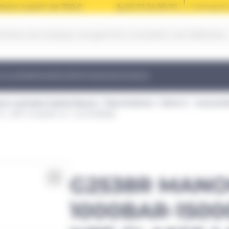
taine à partir de 700 €
02 72 34 99 70
L’entrepris
LOUER
RÉPARER
VÉRIFIER
ASSISTANCE
pour pompes hydrauliques
Manomètres
Série G - manomèt
 » NPT CLASSE 1.6 + GLYCERINE
G2538R MANO
1000BAR-15000