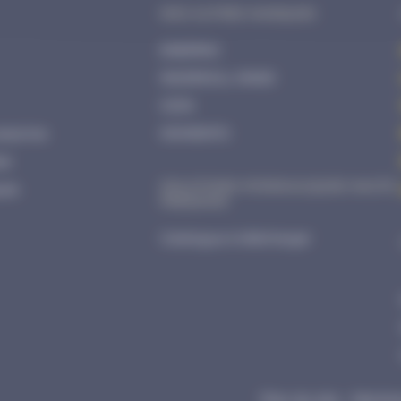
NOS AUTRES MARQUES
ENERPAC
INGERSOLL RAND
CEJN
essoires
MOMENTO
ar
SOLUTIONS HYDRAULIQUES HAUTE
ues
PRESSION
Catalogue à télécharger
Plan du site
Mention