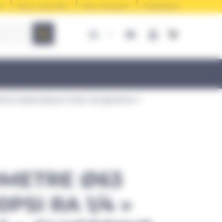
e
Nous rejoindre
Nos marques
Catalogue
res hydrauliques à bain de glycérine
METRE Ø63
PSI RA 1/4 »