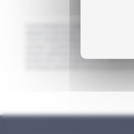
Ils sont équipés d’un dispositif de protection c
égalisatrice de pression. Pour les applications à 
recommandons d’utiliser des valves de protecti
pointeau. Les points forts. Toutes les parties se
pression hydraulique Série G sont étanches, la gl
pression pour une longévité accrue. Idéal pour to
de mesurer précisément la force et la pression h