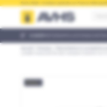
Panneau de gestion des cookies
Exclu Web : Livraison gratuite en France Métropoli
E-SHOP
MÉTIERS
APPLICATIONS
ACHETER
Accueil
Enerpac
Manomètres et accessoires 
G2538R MANOMETRE Ø63 1000BAR-15000PSI RA 1/4
Promo !