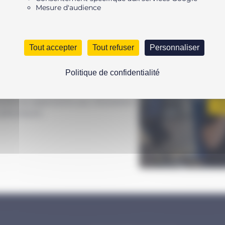
Mesure d'audience
ontre l’éclatement et d’une membrane
Tout accepter
Tout refuser
Personnaliser
cycles élevés, nous vous
on pour manomètres ou des valves à
Politique de confidentialité
nsibles des manomètres et jauges de
UNE Q
ycérine amortit les pointes de
utes les applications qui nécessitent
N’
ydrauliques.