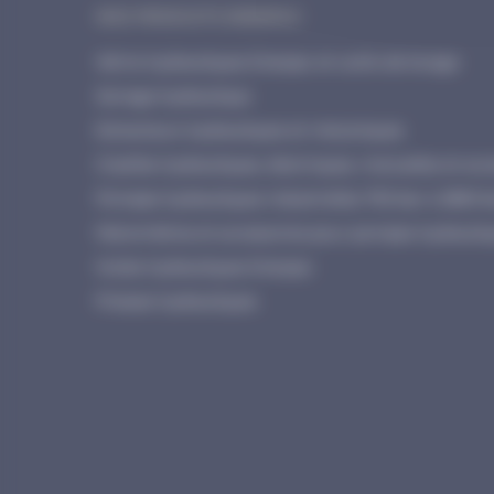
NOS PRODUITS ENERPAC
Vérins hydrauliques Enerpac et outils de levage
Serrage hydraulique
Extracteurs hydrauliques et mécaniques
Cisailles hydrauliques, électriques, manuelles et acc
Pompes hydrauliques industrielles 700 bar à 2800 b
Manomètres et accessoires pour pompes hydrauliq
Huiles hydrauliques Enerpac
Presses hydrauliques