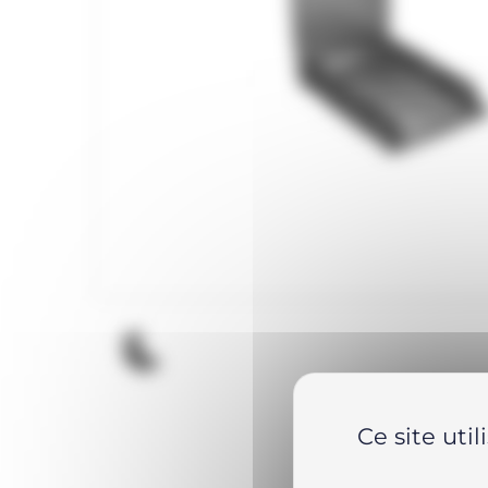
Ce site uti