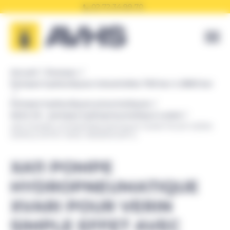
Panneau de gestion des cookies
02 72 34 99 70
Accueil
Enerpac
Pompes hydrauliques industrielles 700 bar à 2800 bar
Pompes hydrauliques pneumatiques
Série XA - pompes hydropneumatique à pied
XA11 POMPE HYDROPNEUMATIQUE XVARI POUR VERIN
SIMPLE EFFET AVEC RESERVOIR 1L
XA11 POMPE
HYDROPNEUMATIQUE
XVARI POUR VERIN
SIMPLE EFFET AVEC