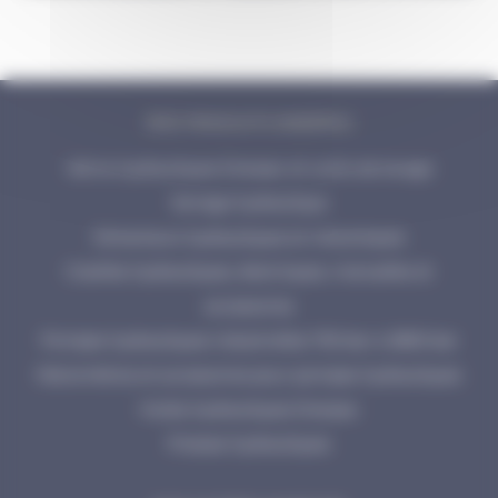
NOS PRODUITS ENERPAC
Vérins hydrauliques Enerpac et outils de levage
Serrage hydraulique
Extracteurs hydrauliques et mécaniques
Cisailles hydrauliques, électriques, manuelles et
accessoires
Pompes hydrauliques industrielles 700 bar à 2800 bar
Manomètres et accessoires pour pompes hydrauliques
Huiles hydrauliques Enerpac
Presses hydrauliques