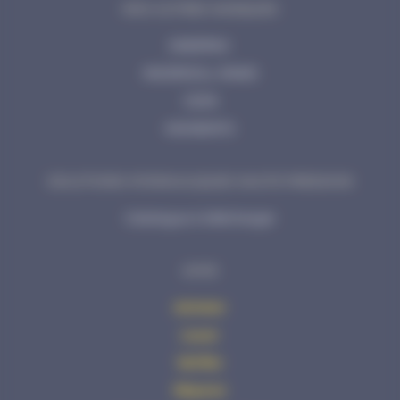
NOS AUTRES MARQUES
ENERPAC
INGERSOLL RAND
CEJN
MOMENTO
SOLUTIONS HYDRAULIQUES HAUTE PRESSION
Catalogue à télécharger
AVHS
Acheter
Louer
Vérifier
Réparer