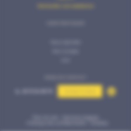
Demander une assistance
LIENS PRATIQUES
Nous rejoindre
Mon compte
CGV
PRISE DE CONTACT
02 72 34 99 70
Contact & devis
Plan du site
Mentions légales
Politique de confidentialité
©Kalélia