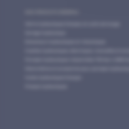
NOS PRODUITS ENERPAC
Vérins hydrauliques Enerpac et outils de levage
Serrage hydraulique
Extracteurs hydrauliques et mécaniques
Cisailles hydrauliques, électriques, manuelles et acc
Pompes hydrauliques industrielles 700 bar à 2800 b
Manomètres et accessoires pour pompes hydrauliq
Huiles hydrauliques Enerpac
Presses hydrauliques