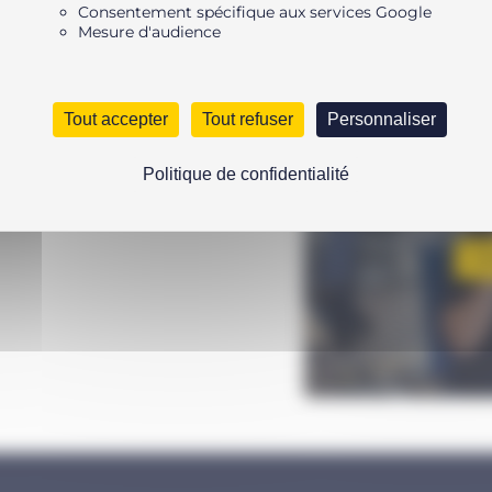
Consentement spécifique aux services Google
Mesure d'audience
Tout accepter
Tout refuser
Personnaliser
isponibles, les clés dynamométriques
nt facilement à vos applications de
Politique de confidentialité
UNE Q
N’