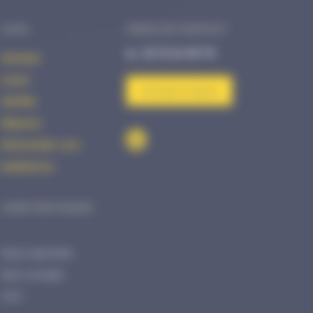
AVHS
PRISE DE CONTACT
02 72 34 99 70
Acheter
Louer
Contact & devis
Vérifier
Réparer
Demander une
assistance
LIENS PRATIQUES
Nous rejoindre
Mon compte
CGV