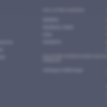
NOS AUTRES MARQUES
ENERPAC
INGERSOLL RAND
CEJN
essoires
MOMENTO
ar
SOLUTIONS HYDRAULIQUES HAUTE
ues
PRESSION
Catalogue à télécharger