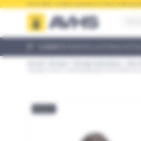
Panneau de gestion des cookies
Exclu Web : Livraison gratuite en France Métropoli
E-SHOP
MÉTIERS
APPLICATIONS
ACHETER
Accueil
Enerpac
Serrage hydraulique
Clés 
SDA3027 DOIGT D’ENTRAINEMENT BTR 27MM POU
Promo !