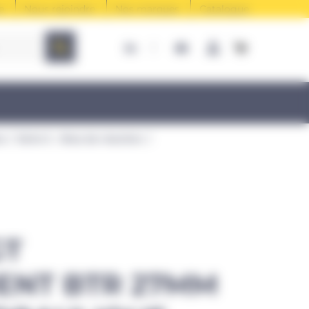
e
Nous rejoindre
Nos marques
Catalogue
es
Série S - Bras de réaction
GT
ENT BTR 27MM