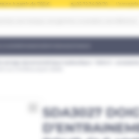
taine à partir de 700 €
02 72 34 99 70
L’entrepris
LOUER
RÉPARER
VÉRIFIER
ASSISTANCE
de serrage dynamométrique hydraulique
Série S - accessoir
R CLE HYDRAULIQUE S3000
SDA3027 DOI
D’ENTRAINEM