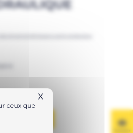
DRAULIQUE
 clés dynamométriques à carré conducteur
,50
€
 sécurisé
X
Masquer le bandeau de
sur ceux que
AU PANIER
Contact