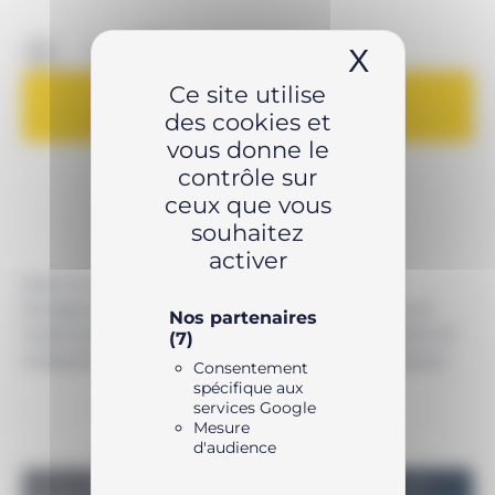
était :
est :
-
+
3194,64 €.
3097,99 €.
X
Masquer 
Ce site utilise
AJOUTER AU PANIER
des cookies et
vous donne le
contrôle sur
ceux que vous
souhaitez
activer
Avec le choix important d’inserts de réduction
hexagonaux disponibles en mesures métriques et
Nos partenaires
impériales, les cassettes de clés hexagonales Série W
(7)
s’adaptent à vos applications de serrage spécifiques.
Consentement
spécifique aux
services Google
Mesure
d'audience