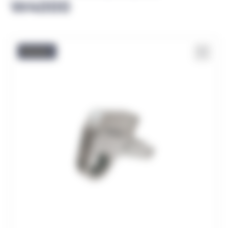
W4000
Promo !