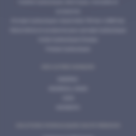
Cisailles hydrauliques, électriques, manuelles et
accessoires
Pompes hydrauliques industrielles 700 bar à 2800 bar
Manomètres et accessoires pour pompes hydrauliques
Huiles hydrauliques Enerpac
Presses hydrauliques
NOS AUTRES MARQUES
ENERPAC
INGERSOLL RAND
CEJN
MOMENTO
SOLUTIONS HYDRAULIQUES HAUTE PRESSION