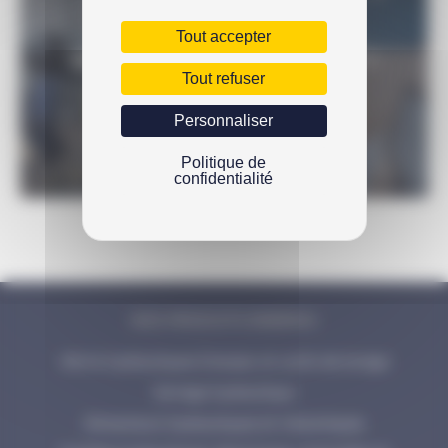
Tout accepter
UNE QUESTION SUR LE PRODUIT ?
Tout refuser
N’hésitez pas à nous contacter
Personnaliser
Politique de
confidentialité
NOS PRODUITS ENERPAC
Vérins hydrauliques Enerpac et outils de levage
Serrage hydraulique
Extracteurs hydrauliques et mécaniques