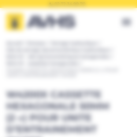
Panneau de gestion des cookies
02 72 34 99 70
Accueil
Enerpac
Serrage hydraulique
Clés de serrage dynamométrique hydraulique
Série W - clés dynamométriques hexagonales
Série W - cassettes hexagonales
W4200X CASSETTE HEXAGONALE 50MM (2 ») POUR
UNITE D’ENTRAINEMENT W4000
W4200X CASSETTE
HEXAGONALE 50MM
(2 ») POUR UNITE
D’ENTRAINEMENT