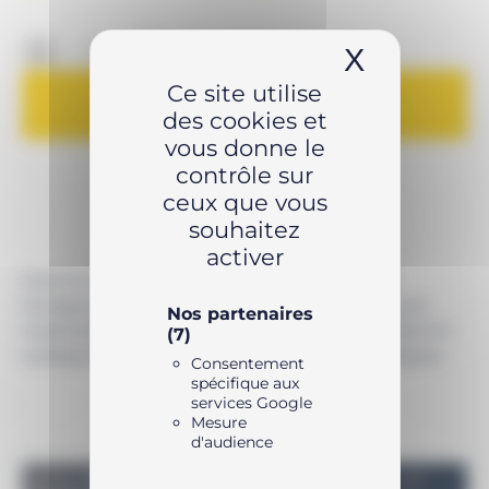
était :
est :
-
+
3194,64 €.
3097,99 €.
X
Masquer 
Ce site utilise
AJOUTER AU PANIER
des cookies et
vous donne le
contrôle sur
ceux que vous
souhaitez
activer
Avec le choix important d’inserts de réduction
hexagonaux disponibles en mesures métriques et
Nos partenaires
impériales, les cassettes de clés hexagonales Série W
(7)
s’adaptent à vos applications de serrage spécifiques.
Consentement
spécifique aux
services Google
Mesure
d'audience