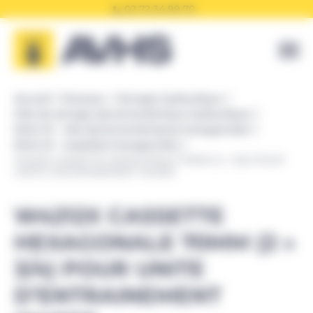
Panneau de gestion des cookies
02 72 34 99 70
Accueil
Enerpac
Serrage hydraulique
Clés de serrage dynamométrique hydraulique
Série W - clés dynamométriques hexagonales
Série W - cassettes hexagonales
W4212X CASSETTE HEXAGONALE 70MM (2 » 3/4) POUR
UNITE D’ENTRAINEMENT W4000
W4212X CASSETTE
HEXAGONALE 70MM (2 »
3/4) POUR UNITE
D’ENTRAINEMENT