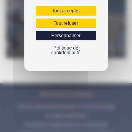
Tout accepter
UNE QUESTION SUR LE PRODUIT ?
Tout refuser
N’hésitez pas à nous contacter
Personnaliser
Politique de
confidentialité
NOS PRODUITS ENERPAC
Vérins hydrauliques Enerpac et outils de levage
Serrage hydraulique
Extracteurs hydrauliques et mécaniques