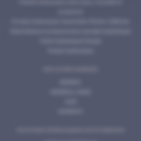
Cisailles hydrauliques, électriques, manuelles et
accessoires
Pompes hydrauliques industrielles 700 bar à 2800 bar
Manomètres et accessoires pour pompes hydrauliques
Huiles hydrauliques Enerpac
Presses hydrauliques
NOS AUTRES MARQUES
ENERPAC
INGERSOLL RAND
CEJN
MOMENTO
SOLUTIONS HYDRAULIQUES HAUTE PRESSION