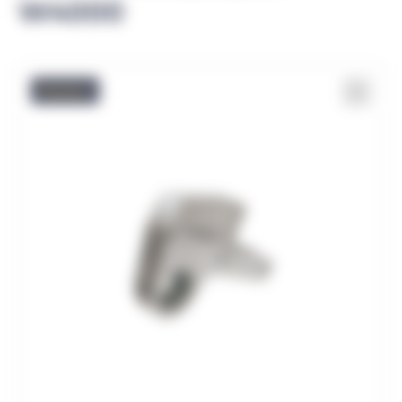
W4000
Promo !