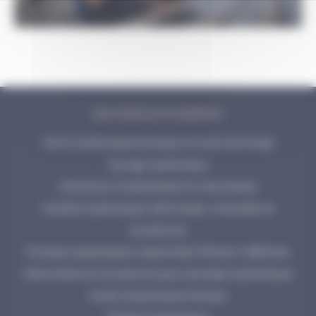
NOS PRODUITS ENERPAC
Vérins hydrauliques Enerpac et outils de levage
Serrage hydraulique
Extracteurs hydrauliques et mécaniques
Cisailles hydrauliques, électriques, manuelles et
accessoires
Pompes hydrauliques industrielles 700 bar à 2800 bar
Manomètres et accessoires pour pompes hydrauliques
Huiles hydrauliques Enerpac