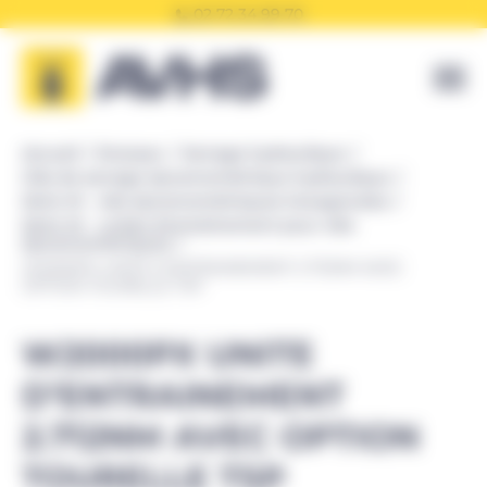
Panneau de gestion des cookies
02 72 34 99 70
Accueil
Enerpac
Serrage hydraulique
Clés de serrage dynamométrique hydraulique
Série W - clés dynamométriques hexagonales
Série W - unités d’entraînement pour clés
dynamométriques
W2000PX UNITE D’ENTRAINEMENT 2.712NM AVEC
OPTION TOURELLE TSP
W2000PX UNITE
D’ENTRAINEMENT
2.712NM AVEC OPTION
TOURELLE TSP