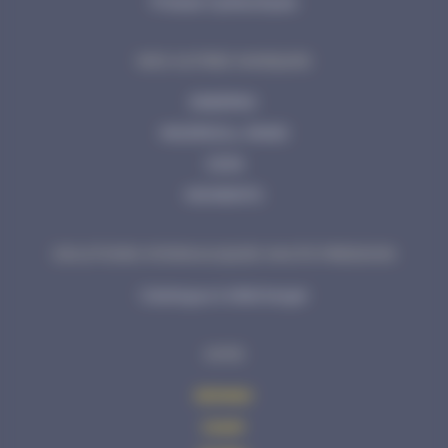
Presses hydrauliques
NOS AUTRES MARQUES
ENERPAC
INGERSOLL RAND
CEJN
MOMENTO
SOLUTIONS HYDRAULIQUES HAUTE PRESSION
Catalogue à télécharger
AVHS
Acheter
Louer