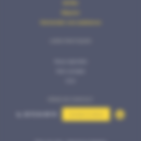
Vérifier
Réparer
Demander une assistance
LIENS PRATIQUES
Nous rejoindre
Mon compte
CGV
PRISE DE CONTACT
02 72 34 99 70
Contact & devis