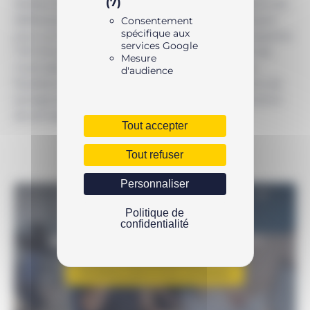
(7)
dotées d’un bras de réaction en ligne pour réduire les
déflexions internes, et délivrent un couple constant
Consentement
spécifique aux
pour un travail plus précis. D’autre part, les accessoires
services Google
TSP-Pro permettent une meilleure maniabilité de
Mesure
l’outil dans les endroits exigus et un ontage des
d'audience
flexibles simplifié. Industrie automobile, solutions de
serrage pour l’industrie éolienne et toute application
de serrage industriel.
Tout accepter
Tout refuser
Personnaliser
Politique de
confidentialité
UNE QUESTION SUR LE PRODUIT ?
N’hésitez pas à nous contacter