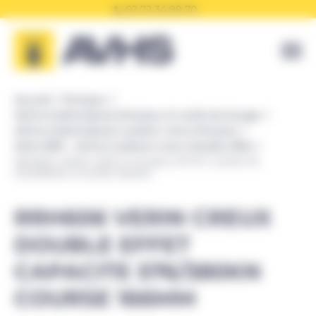
Panneau de gestion des cookies
02 72 34 99 70
Accueil
Enerpac
Vérins hydrauliques Enerpac et outils de levage
Vérins hydrauliques à piston creux Enerpac
Série RRH - vérins à pistons creux double effet
RRH606 VERIN CREUX DOUBLE EFFET CAPACITE
576/380KN COURSE 166MM
RRH606 VERIN CREUX
DOUBLE EFFET
CAPACITE 576/380KN
COURSE 166MM