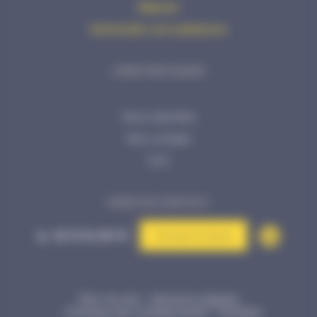
Réparer
Demander une assistance
LIENS PRATIQUES
Nous rejoindre
Mon compte
CGV
PRISE DE CONTACT
02 72 34 99 70
Contact & devis
Plan du site
Mentions légales
Politique de confidentialité
©Kalélia