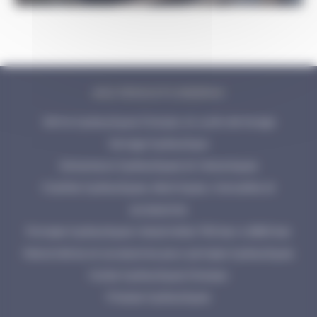
NOS PRODUITS ENERPAC
Vérins hydrauliques Enerpac et outils de levage
Serrage hydraulique
Extracteurs hydrauliques et mécaniques
Cisailles hydrauliques, électriques, manuelles et
accessoires
Pompes hydrauliques industrielles 700 bar à 2800 bar
Manomètres et accessoires pour pompes hydrauliques
Huiles hydrauliques Enerpac
Presses hydrauliques