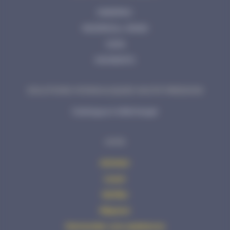
ENERPAC
INGERSOLL RAND
CEJN
MOMENTO
SOLUTIONS HYDRAULIQUES HAUTE PRESSION
Catalogue à télécharger
AVHS
Acheter
Louer
Vérifier
Réparer
Demander une assistance