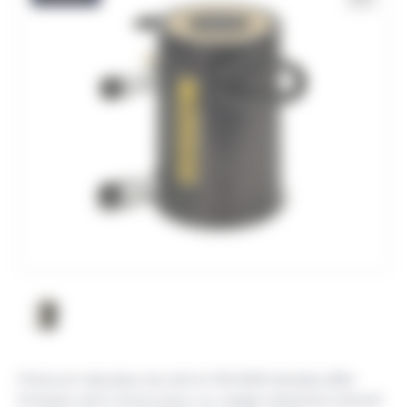
Précis et robustes, les vérins 700 BAR double effet
Enerpac sont conçus pour un usage industriel intensif.