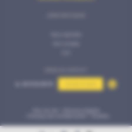
LIENS PRATIQUES
Nous rejoindre
Mon compte
CGV
PRISE DE CONTACT
02 72 34 99 70
Contact & devis
Plan du site
Mentions légales
Politique de confidentialité
©Kalélia