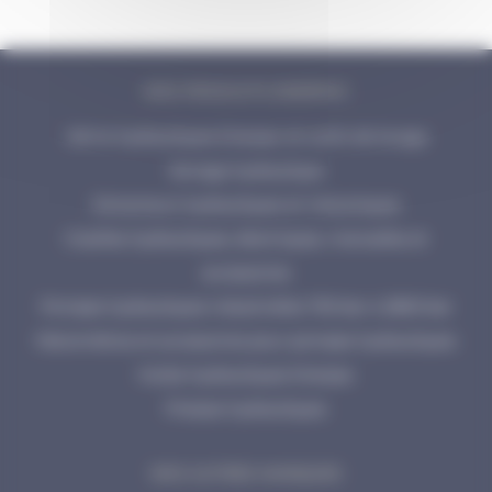
NOS PRODUITS ENERPAC
Vérins hydrauliques Enerpac et outils de levage
Serrage hydraulique
Extracteurs hydrauliques et mécaniques
Cisailles hydrauliques, électriques, manuelles et
accessoires
Pompes hydrauliques industrielles 700 bar à 2800 bar
Manomètres et accessoires pour pompes hydrauliques
Huiles hydrauliques Enerpac
Presses hydrauliques
NOS AUTRES MARQUES