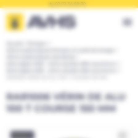
Panneau de gestion des cookies
02 72 34 99 70
Accueil
Enerpac
Vérins hydrauliques Enerpac et outils de levage
Vérins hydrauliques standards
Série légère RAR - vérins double effet aluminium
Série légère RAR - vérins double effet aluminium
RAR1006 VÉRIN DE ALU 100 T COURSE 150 MM
RAR1006 VÉRIN DE ALU
100 T COURSE 150 MM
Promo !