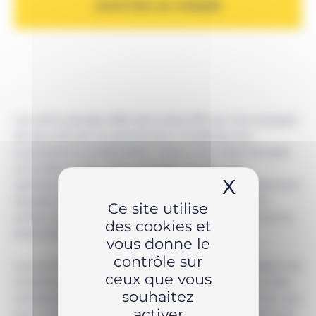
AJOUTER AU PANIER
Les vérins double effet de la série RR ont une soupape
de sécurité est incorporée pour empêcher les
surpressions accidentelles. Grâce à leur tête trempée
amovible, la tige reste protégée pendant les
X
Masquer 
opérations de levage et de poussée. Ils sont également
équipés de raccords rapides CR-400 et d’un joint
Ce site utilise
racleur qui protège de la pollution et améliore ainsi la
des cookies et
durée de vie.
vous donne le
contrôle sur
Les vérins 700 BAR double effet Enerpac possèdent de
ceux que vous
nombreux atouts, notamment au niveau de leur tête
souhaitez
trempée amovible et de leur peinture cuite au four qui
activer
leur confère une haute résistance pour des opérations