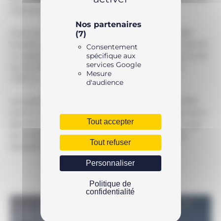
intensives.
Nos partenaires
Précis et robustes, les vérins 700 BAR double effet
(7)
Enerpac sont conçus pour un usage industriel intensif.
Consentement
La capacité du vérinRR1010 est de 10 tonnes, sa course
spécifique aux
services Google
est de 254mm et sa hauteur de tige rentrée de
Mesure
409mm.
d'audience
Les applications potentielles des vérins double effet
sont la maintenance et la réparation dans le domaine
Tout accepter
des chemins de fer, pliage de plaques d’acier, levage
de moteur. Construction de ponts, lancement et
Tout refuser
abaissement du tablier du pont.
Personnaliser
Politique de
confidentialité