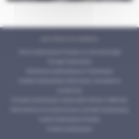
NOS PRODUITS ENERPAC
Vérins hydrauliques Enerpac et outils de levage
Serrage hydraulique
Extracteurs hydrauliques et mécaniques
Cisailles hydrauliques, électriques, manuelles et
accessoires
Pompes hydrauliques industrielles 700 bar à 2800 bar
Manomètres et accessoires pour pompes hydrauliques
Huiles hydrauliques Enerpac
Presses hydrauliques