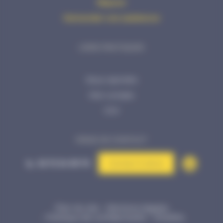
Réparer
Demander une assistance
LIENS PRATIQUES
Nous rejoindre
Mon compte
CGV
PRISE DE CONTACT
02 72 34 99 70
Contact & devis
Plan du site
Mentions légales
Politique de confidentialité
©Kalélia