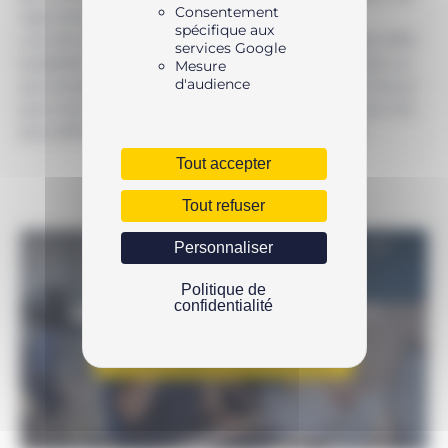
Consentement
tige rentrée de 237mm.
spécifique aux
Les vérins 700 BAR industriels Enerpac à double effet
services Google
possèdent une configuration de montage unique, ce
Mesure
d'audience
qui simplifie grandement leur fixation. Ils sont conçus
pour être assez précis et robustes pour les travaux les
plus difficiles et les usages industriels intensifs.
Tout accepter
Tout refuser
Personnaliser
Politique de
confidentialité
UNE QUESTION SUR LE PRODUIT ?
N’hésitez pas à nous contacter