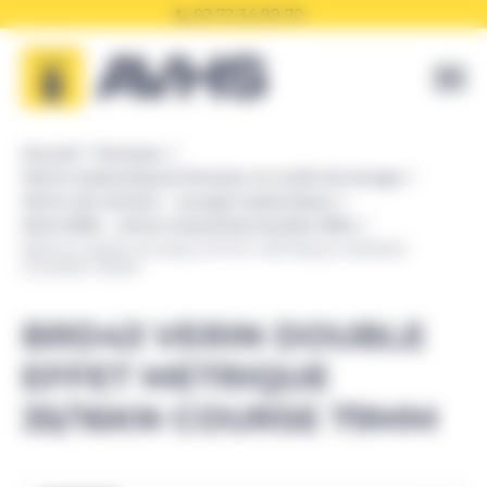
Panneau de gestion des cookies
02 72 34 99 70
Accueil
Enerpac
Vérins hydrauliques Enerpac et outils de levage
Vérins de traction - Levage hydraulique
Série BRD - vérins industriels double effet
BRD43 VERIN DOUBLE EFFET METRIQUE 35/16KN
COURSE 79MM
BRD43 VERIN DOUBLE
EFFET METRIQUE
35/16KN COURSE 79MM