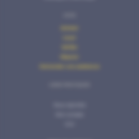
AVHS
Acheter
Louer
Vérifier
Réparer
Demander une assistance
LIENS PRATIQUES
Nous rejoindre
Mon compte
CGV