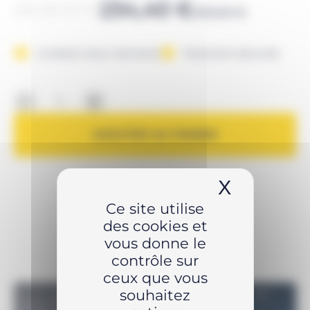
Le
Le
234,40
€
281,28
€
TTC
293,00
€
prix
prix
initial
actuel
Livraison sous 1 semaine
Paiement sécurisé
était :
est :
-
+
293,00 €.
234,40 €.
AJOUTER AU PANIER
X
Masquer 
Ce site utilise
des cookies et
vous donne le
contrôle sur
ceux que vous
souhaitez