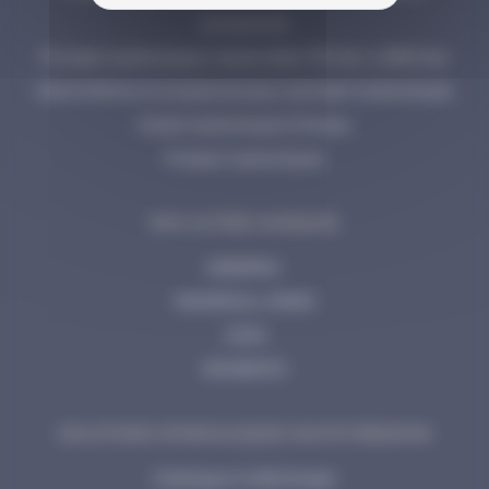
accessoires
Pompes hydrauliques industrielles 700 bar à 2800 bar
Manomètres et accessoires pour pompes hydrauliques
Huiles hydrauliques Enerpac
Presses hydrauliques
NOS AUTRES MARQUES
ENERPAC
INGERSOLL RAND
CEJN
MOMENTO
SOLUTIONS HYDRAULIQUES HAUTE PRESSION
Catalogue à télécharger