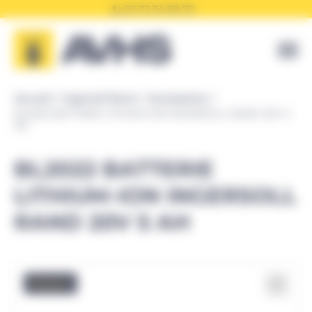
Panneau de gestion des cookies
02 72 34 99 70
Accueil
Ingersoll Rand
Accessoires
BL2022 BATTERIE LITHIUM-ION INGERSOLL RAND 20V 5
AH
BL2022 BATTERIE
LITHIUM-ION INGERSOLL
RAND 20V 5 AH
Promo !