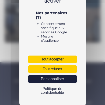
activer
UNE QUESTION SUR LE PRODUIT ?
Nos partenaires
(7)
N’hésitez pas à nous contacter
Consentement
spécifique aux
services Google
Mesure
d'audience
Tout accepter
Tout refuser
NOS PRODUITS ENERPAC
Personnaliser
Vérins hydrauliques Enerpac et outils de levage
Serrage hydraulique
Politique de
confidentialité
Extracteurs hydrauliques et mécaniques
Cisailles hydrauliques, électriques, manuelles et