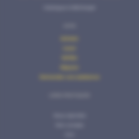
Catalogue à télécharger
AVHS
Acheter
Louer
Vérifier
Réparer
Demander une assistance
LIENS PRATIQUES
Nous rejoindre
Mon compte
CGV