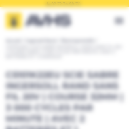
Panneau de gestion des cookies
02 72 34 99 70
Accueil
Ingersoll Rand
Électroportatifs
C5101K22EU SCIE SABRE INGERSOLL RAND SANS FIL 20V
| COURSE 32MM | 3 000 CYCLES PAR MINUTE | AVEC 2
BATTERIES ET 1 CHARGEUR
C5101K22EU SCIE SABRE
INGERSOLL RAND SANS
FIL 20V | COURSE 32MM |
3 000 CYCLES PAR
MINUTE | AVEC 2