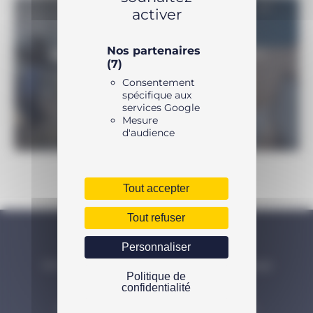
activer
Nos partenaires
UNE QUESTION SUR LE PRODUIT ?
(7)
Consentement
N’hésitez pas à nous contacter
spécifique aux
services Google
Mesure
d'audience
Tout accepter
Tout refuser
NOS PRODUITS ENERPAC
Personnaliser
Vérins hydrauliques Enerpac et outils de levage
Politique de
Serrage hydraulique
confidentialité
Extracteurs hydrauliques et mécaniques