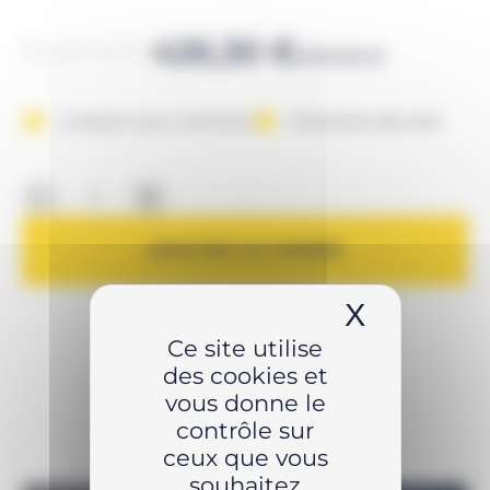
Le
Le
426,30
€
511,56
€
TTC
609,00
€
prix
prix
initial
actuel
Livraison sous 1 semaine
Paiement sécurisé
était :
est :
-
+
609,00 €.
426,30 €.
AJOUTER AU PANIER
X
Masquer 
Ce site utilise
des cookies et
vous donne le
contrôle sur
ceux que vous
souhaitez