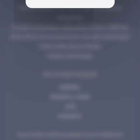
Cisailles hydrauliques, électriques, manuelles et
accessoires
Pompes hydrauliques industrielles 700 bar à 2800 bar
Manomètres et accessoires pour pompes hydrauliques
Huiles hydrauliques Enerpac
Presses hydrauliques
NOS AUTRES MARQUES
ENERPAC
INGERSOLL RAND
CEJN
MOMENTO
SOLUTIONS HYDRAULIQUES HAUTE PRESSION