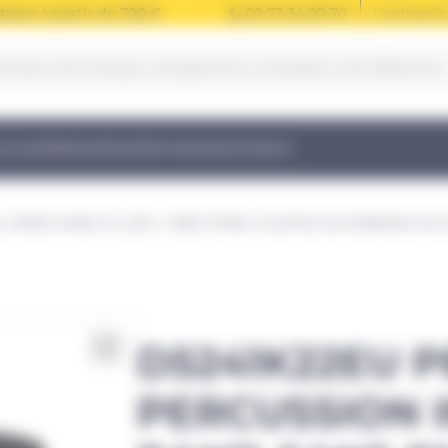
taine à partir de 700 €
02 72 34 99 70
L’entrepris
LOUER
RÉPARER
VÉRIFIER
ASSISTANCE
AND SANS FIL 20V | 1 800 T/MIN | COUPLE DE SERRAGE 124 
D5241K22EU 
PERCUSSION 