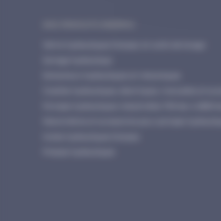
NOS PRODUITS ENERPAC
Vérins hydrauliques Enerpac et outils de levage
Serrage hydraulique
Extracteurs hydrauliques et mécaniques
Cisailles hydrauliques, électriques, manuelles et acc
Pompes hydrauliques industrielles 700 bar à 2800 b
Manomètres et accessoires pour pompes hydrauliq
Huiles hydrauliques Enerpac
Presses hydrauliques