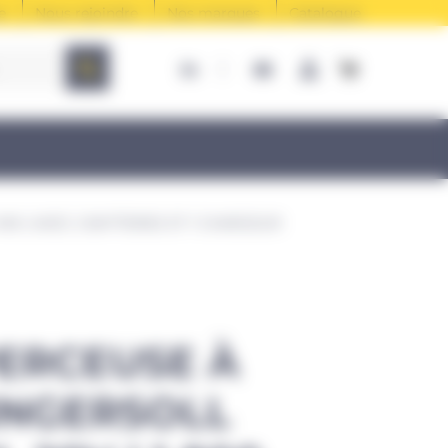
e
Nous rejoindre
Nos marques
Catalogue
NM | AVEC 2 BATTERIES ET 1 CHARGEUR
PERCEUSE À
INGERSOLL