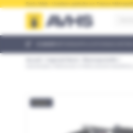
Panneau de gestion des cookies
Exclu Web : Livraison gratuite en France Métropoli
E-SHOP
MÉTIERS
APPLICATIONS
ACHETER
Accueil
Ingersoll Rand
Électroportatifs
D5241K22EU PERCEUSE À PERCUSSION INGERSOLL R
Promo !