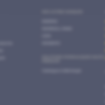
NOS AUTRES MARQUES
ENERPAC
INGERSOLL RAND
CEJN
essoires
MOMENTO
ar
SOLUTIONS HYDRAULIQUES HAUTE
ues
PRESSION
Catalogue à télécharger