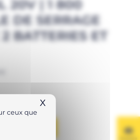
 20V | 1 800
LE DE SERRAGE
 2 BATTERIES ET
0
€
 sécurisé
X
Masquer le bandeau de
sur ceux que
AU PANIER
Contact