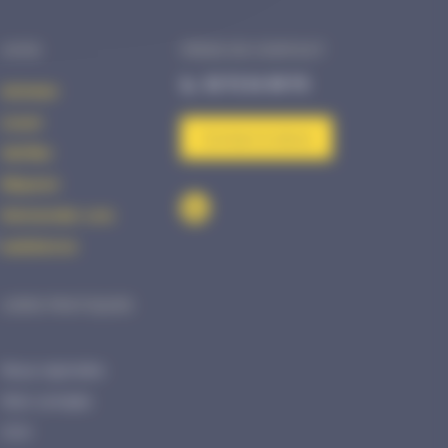
AVHS
PRISE DE CONTACT
02 72 34 99 70
Acheter
Louer
Contact & devis
Vérifier
Réparer
Demander une
assistance
LIENS PRATIQUES
Nous rejoindre
Mon compte
CGV