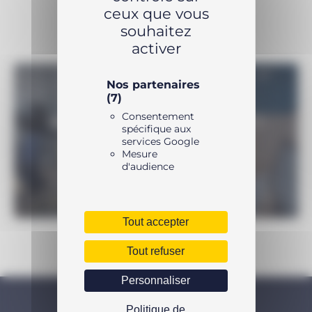
ceux que vous
souhaitez
activer
Nos partenaires
(7)
Consentement
UNE QUESTION SUR LE PRODUIT ?
spécifique aux
services Google
N’hésitez pas à nous contacter
Mesure
d'audience
Tout accepter
Tout refuser
Personnaliser
NOS PRODUITS ENERPAC
Politique de