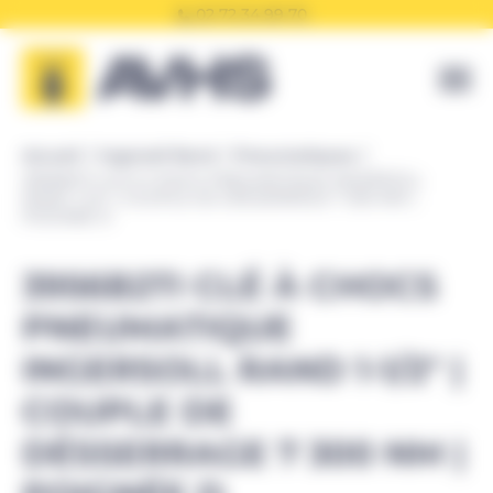
Panneau de gestion des cookies
02 72 34 99 70
Accueil
Ingersoll Rand
Pneumatiques
3956B2TI CLÉ À CHOCS PNEUMATIQUE INGERSOLL
RAND 1-1/2″ | COUPLE DE DÉSSERRAGE 7 300 NM |
POIGNÉE D
3956B2TI CLÉ À CHOCS
PNEUMATIQUE
INGERSOLL RAND 1-1/2″ |
COUPLE DE
DÉSSERRAGE 7 300 NM |