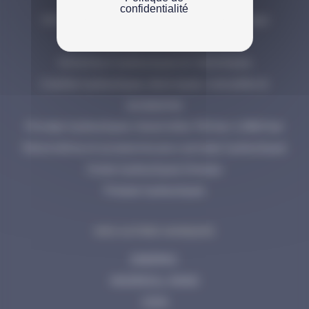
confidentialité
Vérins hydrauliques Enerpac et outils de levage
Serrage hydraulique
Extracteurs hydrauliques et mécaniques
Cisailles hydrauliques, électriques, manuelles et
accessoires
Pompes hydrauliques industrielles 700 bar à 2800 bar
Manomètres et accessoires pour pompes hydrauliques
Huiles hydrauliques Enerpac
Presses hydrauliques
NOS AUTRES MARQUES
ENERPAC
INGERSOLL RAND
CEJN