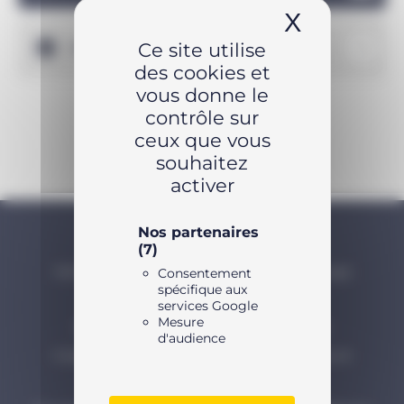
X
Masquer 
Vérifier
Ce site utilise
des cookies et
vous donne le
contrôle sur
ceux que vous
souhaitez
activer
Nos partenaires
NOS PRODUITS ENERPAC
(7)
Vérins hydrauliques Enerpac et outils de levage
Consentement
spécifique aux
Serrage hydraulique
services Google
Mesure
Extracteurs hydrauliques et mécaniques
d'audience
Cisailles hydrauliques, électriques, manuelles et
accessoires